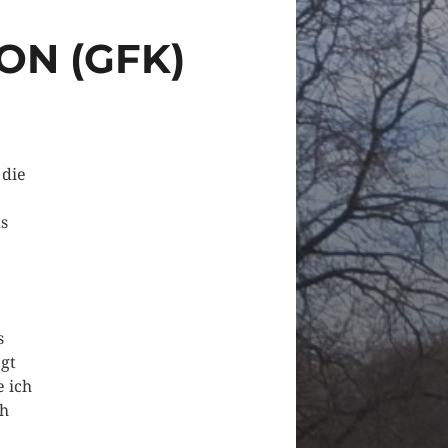
ON (GFK)
 die
as
s
gt
 ich
ch