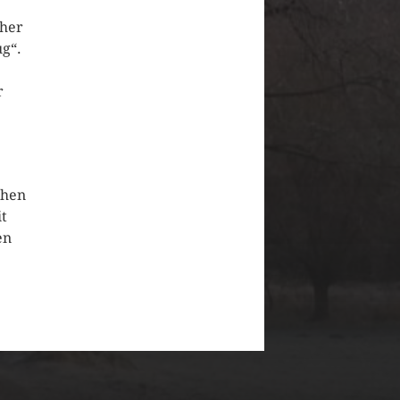
cher
ug“.
r
chen
it
en