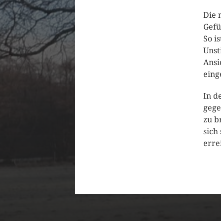
Die 
Gefü
So i
Unst
Ansi
eing
In d
gege
zu b
sich
erre