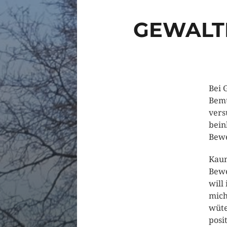
GEWALTF
Bei 
Bemü
vers
bein
Bewe
Kaum
Bewe
will
mich
wüte
posi