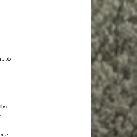
n, ob
lbst
n
unser