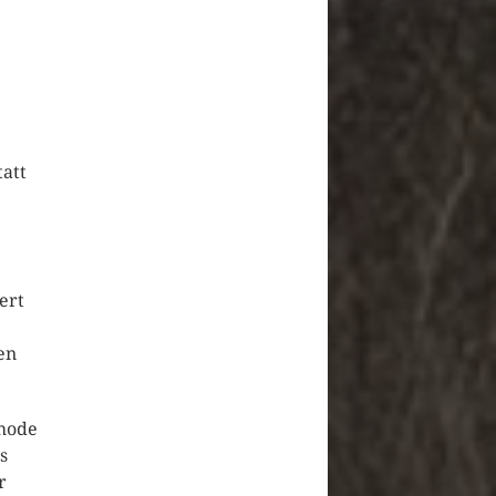
att
ert
nen
thode
s
ur