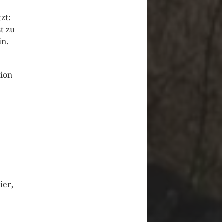
zt:
t zu
in.
tion
ier,