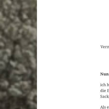
Verm
Nun
ich 
die 
Sack
Als 