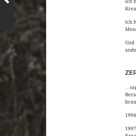
Ich 
Krea
Ich 
Mens
Und 
ande
ZE
…sag
Bera
brau
1994
1997
Krea