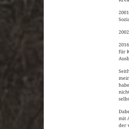
2001
Sozi
2002
2016
für 
Ausb
Seit
mein
habe
nich
selbs
Dabe
mit 
der 