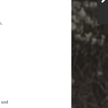
n.
k und