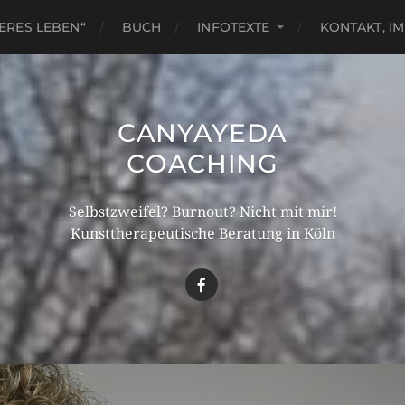
ERES LEBEN“
BUCH
INFOTEXTE
KONTAKT, I
CANYAYEDA
COACHING
Selbstzweifel? Burnout? Nicht mit mir!
Kunsttherapeutische Beratung in Köln