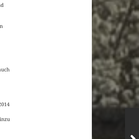
nd
en
auch
2014
inzu