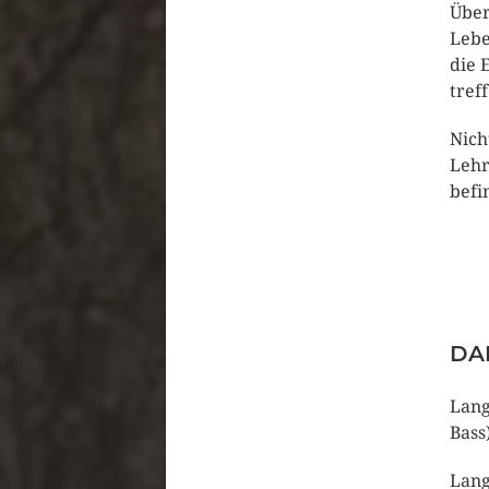
Über
Lebe
die 
tref
Nich
Lehr
befi
DA
Lang
Bass
Lang