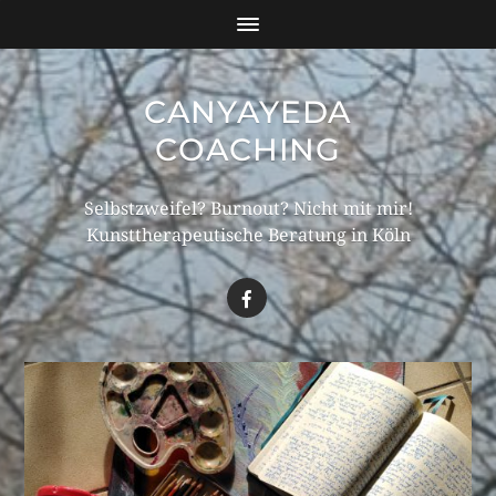
CANYAYEDA
COACHING
Selbstzweifel? Burnout? Nicht mit mir!
Kunsttherapeutische Beratung in Köln