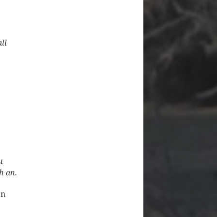
ll
u
h an.
en