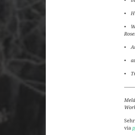
• in
• Hi
• Wo
Rose
• An
• au
• Tr
——
Meld
Work
Sehr
via
p