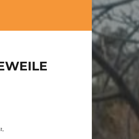
GEWEILE
t,