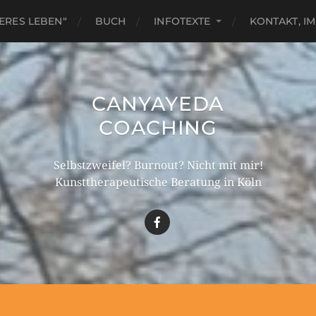
ERES LEBEN“
BUCH
INFOTEXTE
KONTAKT, I
CANYAYEDA
COACHING
Selbstzweifel? Burnout? Nicht mit mir!
Kunsttherapeutische Beratung in Köln