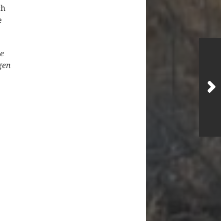
ch
e
ie
gen