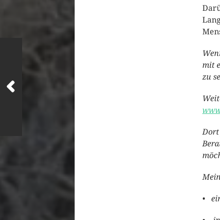
Darü
Lang
Mens
Wenn
mit 
zu s
Weit
www.
Dort
Bera
möch
Mein
• ei