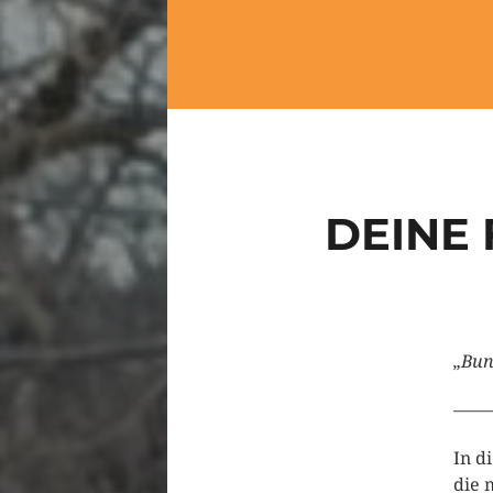
DEINE 
„Bun
——
In d
die 