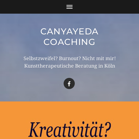
CANYAYEDA
COACHING
Selbstzweifel? Burnout? Nicht mit mir!
Kunsttherapeutische Beratung in Köln