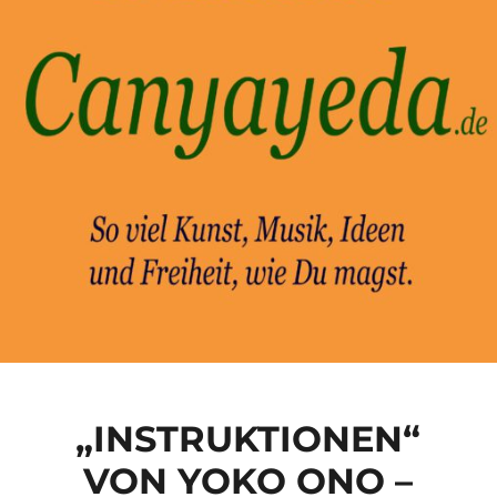
„INSTRUKTIONEN“
VON YOKO ONO –