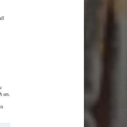
ll
u
h an.
en