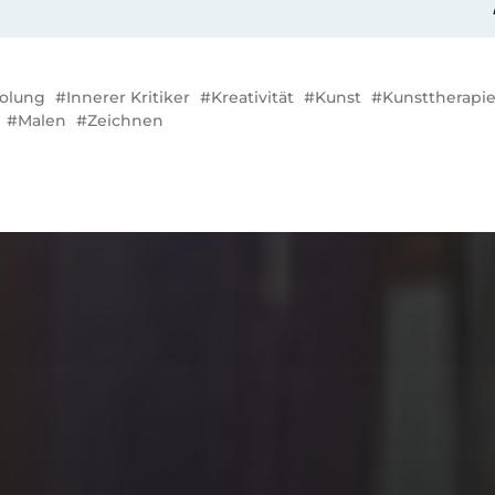
olung
Innerer Kritiker
Kreativität
Kunst
Kunsttherapi
Malen
Zeichnen