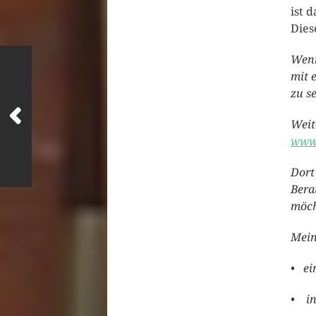
ist 
Dies
Wenn
mit 
zu s
Weit
www.
Dort
Bera
möch
Mein
• ei
• in