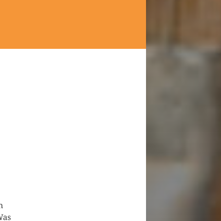
n
Was