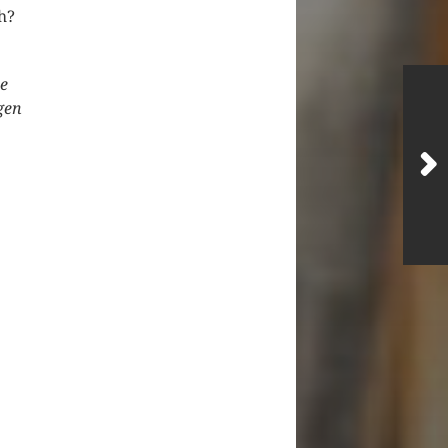
h?
ie
gen