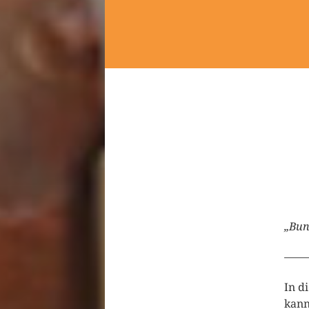
„Bun
——
In d
kann