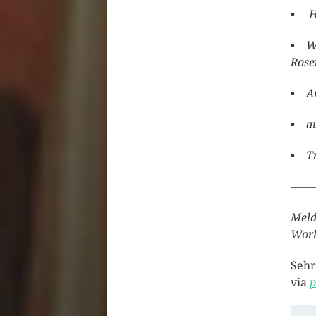
• Hi
• Wo
Rose
• An
• au
• Tr
——
Meld
Work
Sehr
via
p